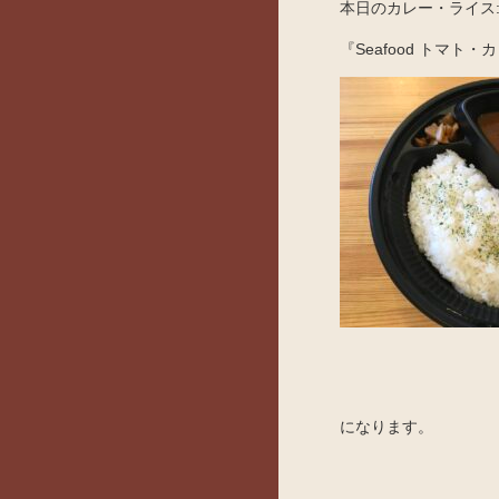
本日のカレー・ライス: 
『Seafood トマト・
になります。