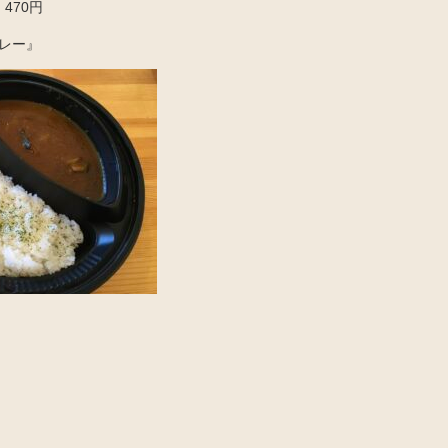
470円
カレー』