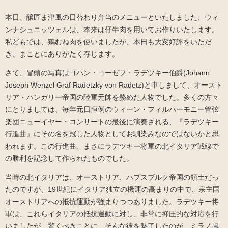
本日、醸匠ま津風の日替わり弁当のメニューといたしました、ウィ
ンナシュニッツェルは、本来は仔牛肉を用いてお作りいたします。
私どもでは、鶏むね肉を使いましたが、本日も大変好評をいただ
き、まことにありがたく存じます。
さて、冒頭の写真はヨハン・ヨーゼフ・ラデツキー伯爵(Johann
Joseph Wenzel Graf Radetzky von Radetz)と申しまして、オースト
リア・ハンガリー帝国の陸軍元帥を務めた人物でした。多くの方々
にとりましては、毎年元日恒例のウィーン・フィルハーモニー管弦
楽団ニューイヤー・コンサートの最後に演奏される、『ラデツキー
行進曲』にその名を冠した人物としてお馴染みなのではないかと思
われます。この行進曲、まさにラデツキー将軍の北イタリア戦線で
の勝利を記念して作られたものでした。
当時の北イタリアは、オーストリア、ハプスブルク帝国の領土だっ
たのですが、19世紀にイタリア独立の機運の高まりの中で、宗主国
オーストリアへの抵抗運動が強まりつつありました。ラデツキー将
軍は、これらイタリアの抵抗運動に対し、非常に抑圧的な対応を行
いましたが、驚くべきことに、そんな彼を魅了したのが、ミラノ風