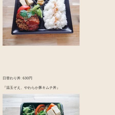
日替わり丼: 630円
『温玉ぞえ、やわらか豚キムチ丼』