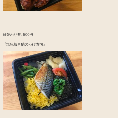
日替わり丼: 500円
『塩糀焼き鯖のっけ寿司』