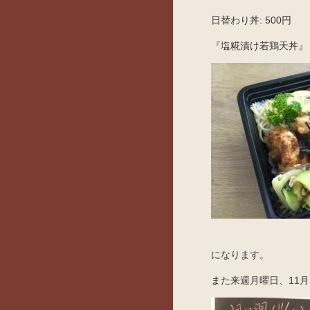
日替わり丼: 500円
『塩糀漬け若鶏天丼』
になります。
また来週月曜日、11