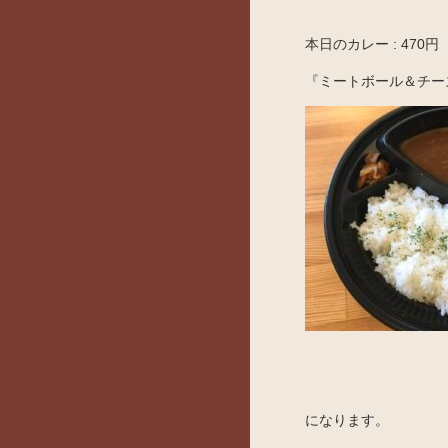
本日のカレー : 470円
『ミートボール＆チー
になります。