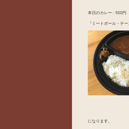
本日のカレー : 550円
『ミートボール・チー
になります。