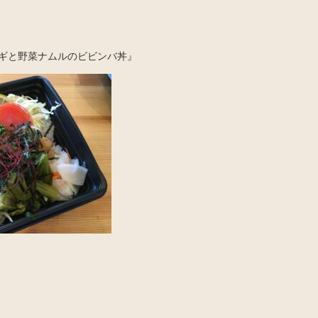
ギと野菜ナムルのビビンバ丼』