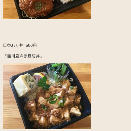
日替わり丼: 500円
『四川風麻婆豆腐丼』