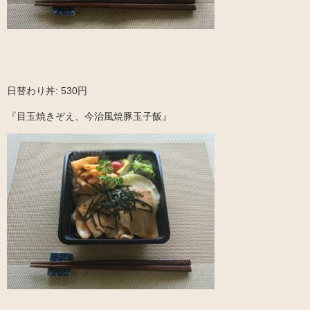
日替わり丼: 530円
『目玉焼きぞえ、今治風焼豚玉子飯』