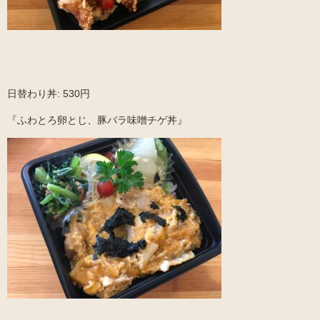
日替わり丼: 530円
『ふわとろ卵とじ、豚バラ味噌チゲ丼』