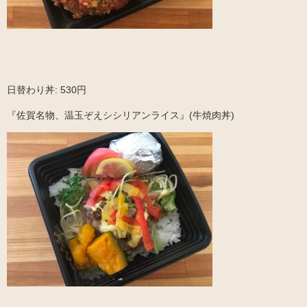
日替わり丼: 530円
『佐賀名物、温玉ぞえシシリアンライス』(牛焼肉丼)