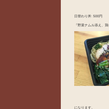
日替わり丼: 500円
『野菜ナムル添え、鶏
になります。