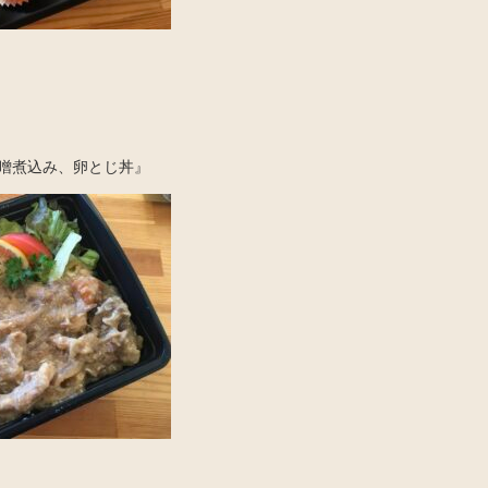
噌煮込み、卵とじ丼』