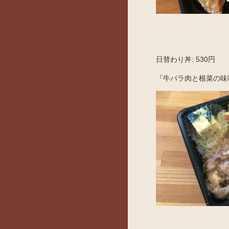
日替わり丼: 530円
『牛バラ肉と根菜の味