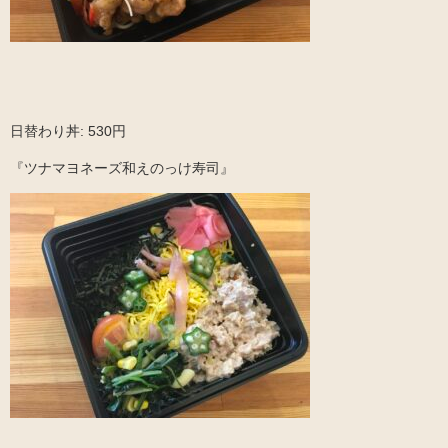
日替わり丼: 530円
『ツナマヨネーズ和えのっけ寿司』