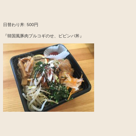
日替わり丼: 500円
『韓国風豚肉プルコギのせ、ビビンバ丼』